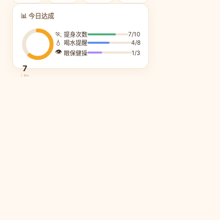
📊 今日达成
🏃
7/10
提身次数
💧
4/8
喝水提醒
👁️
1/3
眼保健操
7
/ 8h