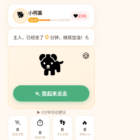
🐕
小柯基
❤️
236
Lv.5
120/200
0
主人，已经坐了
分钟，继续加油！💪
🐕
🍪
🏃 我起来走走
▶ 5分钟活动建议
🏃
👣
🔥
⏱️
0
0
0
0
提身次数
今日步数
消耗kcal
活动分钟