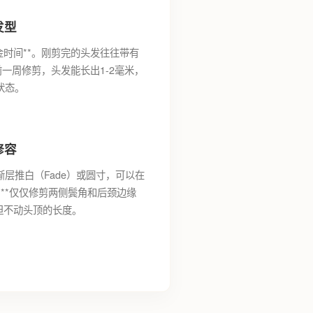
发型
金时间**。刚剪完的头发往往带有
前一周修剪，头发能长出1-2毫米，
状态。
修容
层推白（Fade）或圆寸，可以在
**仅仅修剪两侧鬓角和后颈边缘
但不动头顶的长度。