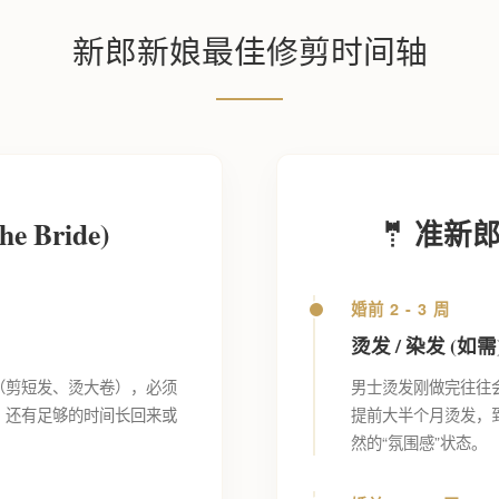
新郎新娘最佳修剪时间轴
e Bride)
🤵 准新郎 
婚前 2 - 3 周
烫发 / 染发 (如需
（剪短发、烫大卷），必须
男士烫发刚做完往往
，还有足够的时间长回来或
提前大半个月烫发，
然的“氛围感”状态。