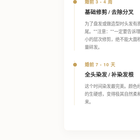
婚前 3 - 4 周
基础修剪 / 去除分叉
为了盘发或做造型时头发有
尾。**注意：**一定要告
小的层次修剪，绝不能大面
量碎发。
婚前 7 - 10 天
全头染发 / 补染发根
这个时间染发最完美。颜色
的生硬感，变得极其自然柔
来。