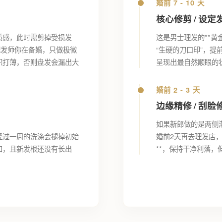
婚前 7 - 10 天
核心修剪 / 设定
质感，此时需剪掉受损发
这是男士理发的**黄
诉理发师你在备婚，只做极微
“生硬的刀口印”，提
积打薄，否则盘发会漏出大
呈现出最自然顺眼的
婚前 2 - 3 天
边缘精修 / 刮脸
如果新郎做的是两侧渐
经过一周的洗涤会褪掉初始
婚前2天再去理发店，
和，且新发根还没有长出
**，保持干净利落，