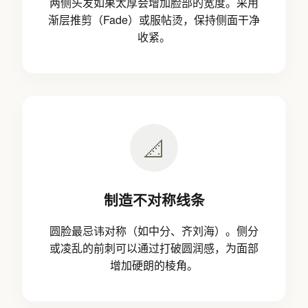
两侧头发如果太厚会增加脸部的宽度。采用
渐层推剪（Fade）或服帖烫，保持侧面干净
收紧。
📐
制造不对称线条
圆脸最忌讳对称（如中分、齐刘海）。侧分
或凌乱的前刺可以通过打破圆润感，为面部
增加硬朗的棱角。