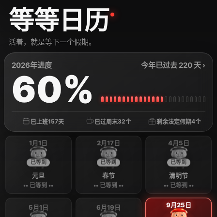
等等日历
活着，就是等下一个假期。
2026年进度
今年已过去 220 天 ›
60%
157
32
4
已上班
天
已过周末
个
剩余法定假期
个
1月1日
2月17日
4月5日
已等到
已等到
已等到
元旦
春节
清明节
•• 已等到 ••
•• 已等到 ••
•• 已等到 ••
9月25日
5月1日
6月19日