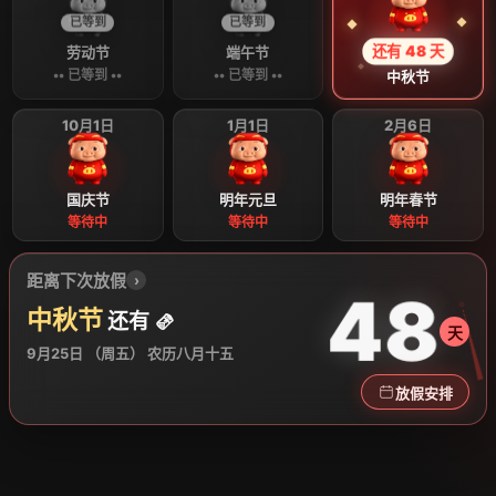
已等到
已等到
还有 48 天
劳动节
端午节
•• 已等到 ••
•• 已等到 ••
中秋节
10月1日
1月1日
2月6日
国庆节
明年元旦
明年春节
等待中
等待中
等待中
距离下次放假
›
48
中秋节
还有 🫔
天
9月25日 （周五） 农历八月十五
放假安排
2026 节假日倒计时与猪猪日历